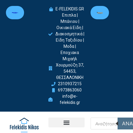
E-FELEKIDIS.GR
Επιπλα |
Μπάνιου |
Οικιακά Είδη |
Διακοσμητικά |
Είδη Ταξιδίου |
Μοδα |
Εποχιακα
Μιχαήλ
Χουρμούζη 37,
54453,
ΘΕΣΣΑΛΟΝΙΚΗ
2310937215
6973863060
info@e-
felekidis.gr
ΑΝΑ
Felekidis Nikos-Home