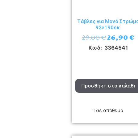
Τάβλες για Μονό Στρώμ
92×190εκ.
29,00
€
26,90
€
Κωδ: 3364541
Προσθηκη στο καλαθι
1 σε απόθεμα