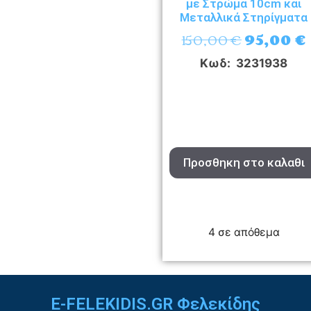
με Στρώμα 10cm και
Μεταλλικά Στηρίγματα
150,00
€
95,00
€
Κωδ: 3231938
Προσθηκη στο καλαθι
4 σε απόθεμα
E-FELEKIDIS.GR Φελεκίδης