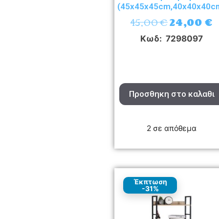
(45x45x45cm,40x40x40c
45,00
€
24,00
€
Κωδ: 7298097
Προσθηκη στο καλαθι
2 σε απόθεμα
Έκπτωση
-31%