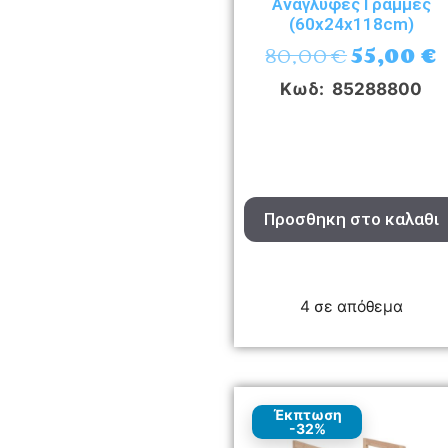
Ανάγλυφες Γραμμές
(60x24x118cm)
80,00
€
55,00
€
Κωδ: 85288800
Προσθηκη στο καλαθι
4 σε απόθεμα
Έκπτωση
-32%