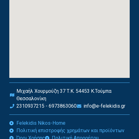
Μιχαήλ Χουρμούζη 37 Τ.Κ. 54453 Κ.Τούμπα
Θεσσαλονίκη
2310937215 - 6973863060
info@e-felekidis.gr
Felekidis Nikos-Home
Πολιτική επιστροφής χρημάτων και προϊόντων
Όροι Χρήσης
Πολιτική Απορρήτου