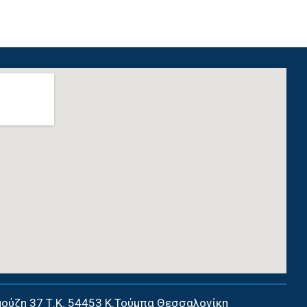
ούζη 37 Τ.Κ. 54453 Κ.Τούμπα Θεσσαλονίκη