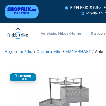
E-FELEKIDIS.GR
Ε
Μιχαήλ Χουρ
Felekidis Nikos-Home
Κατάστ
Αρχική σελίδα
/
Οικιακά Είδη
/
ΜΑΝΑΒΗΔΕΣ
/ Anko
Έκπτωση
-31%