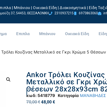
πιπλα | Μπάνιου | Οικιακά Είδη | Διακοσμητικά | Είδη Ταξι
μούζη 37, 54453, ΘΕΣΣΑΛΟΝΙΚΗ
2310937215
6973863060
in
ημα
Επιπλα
Μπάνιου
Οικιακά Είδη
Είδη
r Τρόλει Κουζίνας Μεταλλικό σε Γκρι Χρώμα 5 Θέσεω
Ankor Τρόλει Κουζίνας
Μεταλλικό σε Γκρι Χρ
Θέσεων 28x28x93cm 8
κωδ:
5418779
Κατηγορία
ΜΑΝΑΒΗΔΕΣ
70,00
€
48,00
€