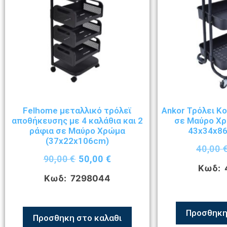
Felhome μεταλλικό τρόλεϊ
Ankor Τρόλει Κ
αποθήκευσης με 4 καλάθια και 2
σε Μαύρο Χ
ράφια σε Μαύρο Χρώμα
43x34x8
(37x22x106cm)
40,00
90,00
€
50,00
€
Κωδ: 
Κωδ: 7298044
Προσθηκη
Προσθηκη στο καλαθι