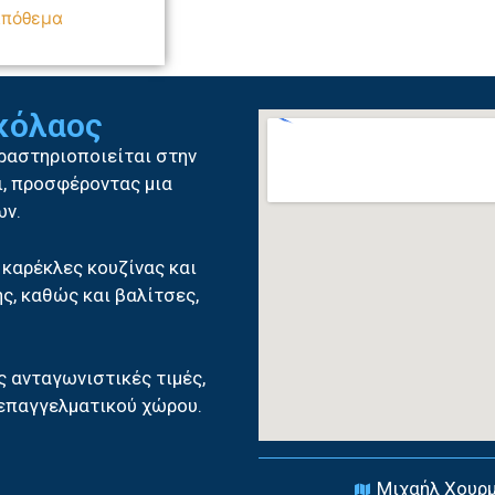
απόθεμα
ικόλαος
δραστηριοποιείται στην
δι, προσφέροντας μια
ων.
 καρέκλες κουζίνας και
ς, καθώς και βαλίτσες,
ς ανταγωνιστικές τιμές,
 επαγγελματικού χώρου.
Μιχαήλ Χουρμ