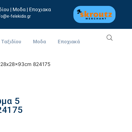
δίου | Μοδα | Εποχιακα
fo@e-felekidis.gr
 Ταξιδίου
Μοδα
Eποχιακά
ν 28x28x93cm 824175
ώμα 5
24175