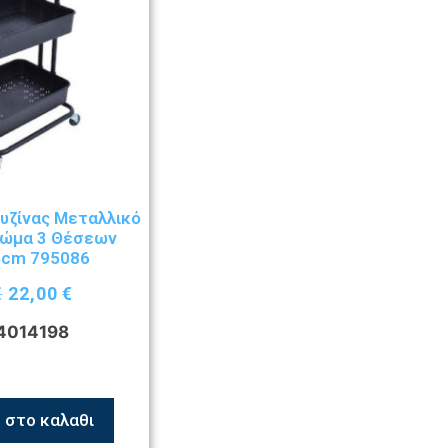
ουζίνας Μεταλλικό
ρώμα 3 Θέσεων
6cm 795086
€
22,00
€
4014198
 στο καλαθι