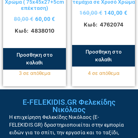
Χρώμα ( 75x45x27+5cm
τεμάχια σε Χρυσό Χρώμα
επέκταση)
160,00
€
140,00
€
80,00
€
60,00
€
Κωδ: 4762074
Κωδ: 4838010
Προσθηκη στο
Προσθηκη στο
καλαθι
καλαθι
3 σε απόθεμα
4 σε απόθεμα
E-FELEKIDIS.GR Φελεκίδης
Νικόλαος
Η επιχείρηση Φελεκίδης Νικόλαος (E-
FELEKIDIS.GR) δραστηριοποιείται στην εμπορία
ειδών για το σπίτι, την εργασία και το ταξίδι,