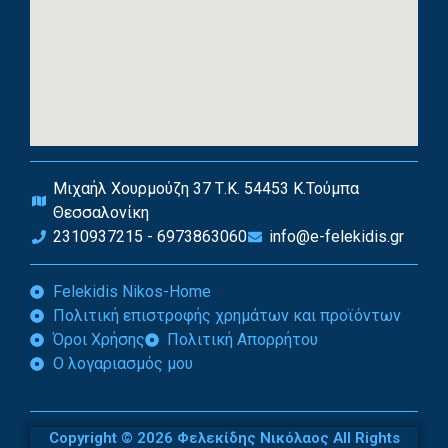
Μιχαήλ Χουρμούζη 37 Τ.Κ. 54453 Κ.Τούμπα
Θεσσαλονίκη
2310937215 - 6973863060
info@e-felekidis.gr
Felekidis Nikos-Home
Πολιτική επιστροφής χρημάτων και προϊόντων
Όροι Χρήσης
Πολιτική Απορρήτου
Ο λογαριασμός μου
Copyright © 2026 Φελεκίδης Νικόλαος All Rights