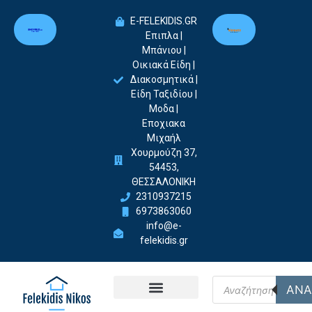
E-FELEKIDIS.GR
Επιπλα |
Μπάνιου |
Οικιακά Είδη |
Διακοσμητικά |
Είδη Ταξιδίου |
Μοδα |
Εποχιακα
Μιχαήλ
Χουρμούζη 37,
54453,
ΘΕΣΣΑΛΟΝΙΚΗ
2310937215
6973863060
info@e-
felekidis.gr
ΑΝΑ
Felekidis Nikos-Home