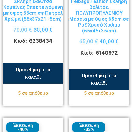
Σκληρή Βαλίτσα
Felbags Fashion Σκληρή
Καμπίνας Επεκτεινόμενη
Βαλίτσα
με ύψος 55cm σε Πετρόλ
ΠΟΛΥΠΡΟΠΥΛΕΝΙΟΥ
Χρώμα (55x37x21+5cm)
Μεσαία με ύψος 65cm σε
Ροζ Χρυσό Χρώμα
70,00
€
35,00
€
(65x45x35cm)
Κωδ: 6238434
65,00
€
40,00
€
Κωδ: 6140972
Προσθηκη στο
Προσθηκη στο
καλαθι
καλαθι
5 σε απόθεμα
5 σε απόθεμα
Έκπτωση
Έκπτωση
-46%
-33%