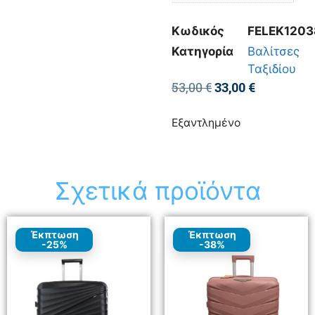
Κωδικός
FELEK1203
Κατηγορία
Βαλίτσες
Ταξιδίου
53,00
€
33,00
€
Εξαντλημένο
Σχετικά προϊόντα
Έκπτωση
Έκπτωση
-25%
-38%