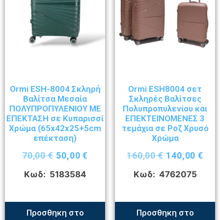
Ormi ESH-8004 Σκληρή
Ormi ESH8004 σετ
Βαλίτσα Μεσαία
Σκληρές Βαλίτσες
ΠΟΛΥΠΡΟΠΥΛΕΝΙΟΥ ΜΕ
Πολυπροπυλενίου και
ΕΠΕΚΤΑΣΗ σε Κυπαρισσί
ΕΠΕΚΤΕΙΝΟΜΕΝΕΣ 3
Χρώμα (65x42x25+5cm
τεμάχια σε Ροζ Χρυσό
επέκταση)
Χρώμα
70,00
€
50,00
€
160,00
€
140,00
€
Κωδ: 5183584
Κωδ: 4762075
Προσθηκη στο
Προσθηκη στο