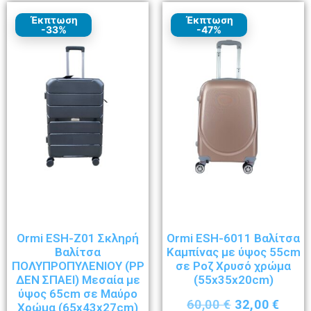
Έκπτωση
Έκπτωση
-33%
-47%
Ormi ESH-Z01 Σκληρή
Ormi ESH-6011 Βαλίτσα
Βαλίτσα
Καμπίνας με ύψος 55cm
ΠΟΛΥΠΡΟΠΥΛΕΝΙΟΥ (ΡΡ
σε Ροζ Χρυσό χρώμα
ΔΕΝ ΣΠΑΕΙ) Μεσαία με
(55x35x20cm)
ύψος 65cm σε Μαύρο
60,00
€
32,00
€
Χρώμα (65x43x27cm)