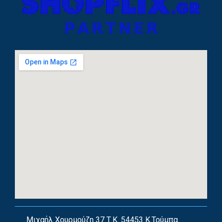
Μιχαήλ Χουρμούζη 37 Τ.Κ. 54453 Κ.Τούμπα