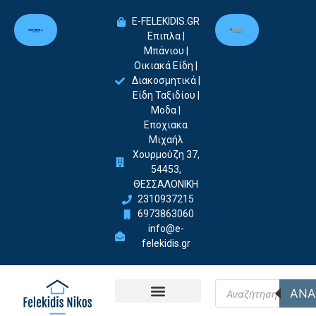
E-FELEKIDIS.GR
Επιπλα |
Μπάνιου |
Οικιακά Είδη |
Διακοσμητικά |
Είδη Ταξιδίου |
Μοδα |
Εποχιακα
Μιχαήλ
Χουρμούζη 37,
54453,
ΘΕΣΣΑΛΟΝΙΚΗ
2310937215
6973863060
info@e-
felekidis.gr
ΑΝΑ
Felekidis Nikos-Home