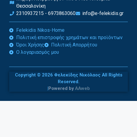
Θεσσαλονίκη
2310937215 - 6973863060
info@e-felekidis.gr
Felekidis Nikos-Home
Πολιτική επιστροφής χρημάτων και προϊόντων
Όροι Χρήσης
Πολιτική Απορρήτου
Ο λογαριασμός μου
Copyright © 2026 Φελεκίδης Νικόλαος All Rights
Reserved.
|
Powered by
AAweb