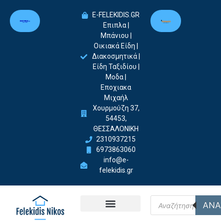
E-FELEKIDIS.GR
Επιπλα |
Μπάνιου |
Οικιακά Είδη |
Διακοσμητικά |
Είδη Ταξιδίου |
Μοδα |
Εποχιακα
Μιχαήλ
Χουρμούζη 37,
54453,
ΘΕΣΣΑΛΟΝΙΚΗ
2310937215
6973863060
info@e-
felekidis.gr
ΑΝΑ
Felekidis Nikos-Home