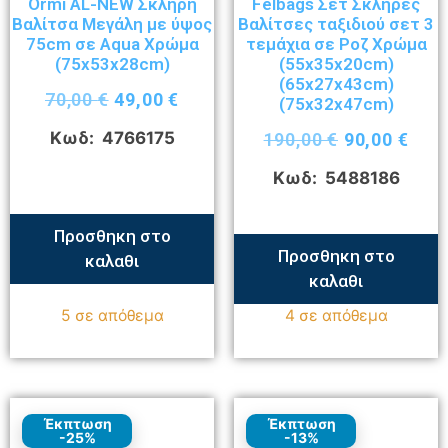
Ormi AL-NEW Σκληρή
Felbags Σετ Σκληρές
Βαλίτσα Μεγάλη με ύψος
Βαλίτσες ταξιδιού σετ 3
75cm σε Aqua Χρώμα
τεμάχια σε Ροζ Χρώμα
(75x53x28cm)
(55x35x20cm)
(65x27x43cm)
70,00
€
49,00
€
(75x32x47cm)
Κωδ: 4766175
190,00
€
90,00
€
Κωδ: 5488186
Προσθηκη στο
Προσθηκη στο
καλαθι
καλαθι
5 σε απόθεμα
4 σε απόθεμα
Έκπτωση
Έκπτωση
-25%
-13%