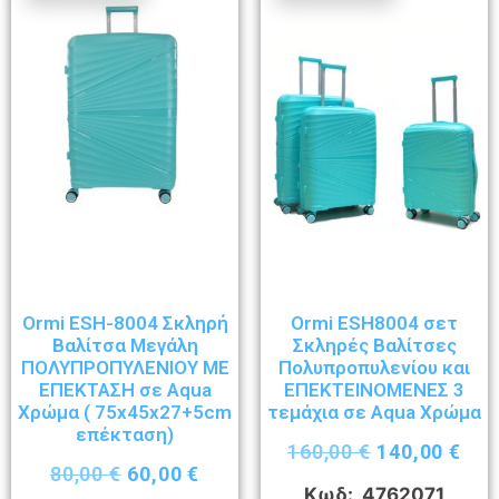
Ormi ESH-8004 Σκληρή
Ormi ESH8004 σετ
Βαλίτσα Μεγάλη
Σκληρές Βαλίτσες
ΠΟΛΥΠΡΟΠΥΛΕΝΙΟΥ ΜΕ
Πολυπροπυλενίου και
ΕΠΕΚΤΑΣΗ σε Aqua
ΕΠΕΚΤΕΙΝΟΜΕΝΕΣ 3
Χρώμα ( 75x45x27+5cm
τεμάχια σε Aqua Χρώμα
επέκταση)
160,00
€
140,00
€
80,00
€
60,00
€
Κωδ: 4762071