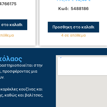
4766175
Κωδ: 5488186
 στο καλαθι
Προσθηκη στο καλαθι
απόθεμα
4 σε απόθεμα
ικόλαος
δραστηριοποιείται στην
δι, προσφέροντας μια
ων.
 καρέκλες κουζίνας και
ς, καθώς και βαλίτσες,