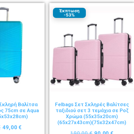
Έκπτωση
-53%
Σκληρή Βαλίτσα
Felbags Σετ Σκληρές Βαλίτσες
ος 75cm σε Aqua
ταξιδιού σετ 3 τεμάχια σε Ροζ
5x53x28cm)
Χρώμα (55x35x20cm)
(65x27x43cm)(75x32x47cm)
€
49,00
€
190,00
€
90,00
€