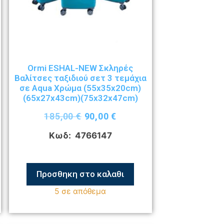
Ormi ESHAL-NEW Σκληρές
Βαλίτσες ταξιδιού σετ 3 τεμάχια
σε Aqua Χρώμα (55x35x20cm)
(65x27x43cm)(75x32x47cm)
185,00
€
90,00
€
Κωδ: 4766147
Προσθηκη στο καλαθι
5 σε απόθεμα