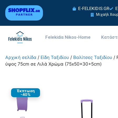
E-FELEKIDIS.GR
Ε
Μιχαήλ Χουρ
Felekidis Nikos-Home
Κατάστ
Αρχική σελίδα
/
Είδη Ταξιδίου
/
Βαλίτσες Ταξιδίου
/ 
ύψος 75cm σε Λιλά Χρώμα (75x50x30+5cm)
Έκπτωση
-40%