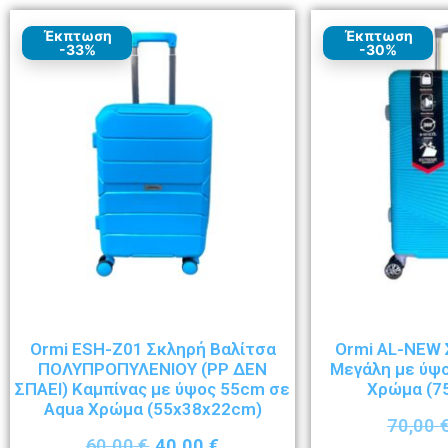
Έκπτωση
Έκπτωση
-33%
-30%
Ormi ESH-Z01 Σκληρή Βαλίτσα
Ormi AL-NEW 
ΠΟΛΥΠΡΟΠΥΛΕΝΙΟΥ (ΡΡ ΔΕΝ
Μεγάλη με ύψ
ΣΠΑΕΙ) Καμπίνας με ύψος 55cm σε
Χρώμα (7
Aqua Χρώμα (55x38x22cm)
70,00
60,00
€
40,00
€