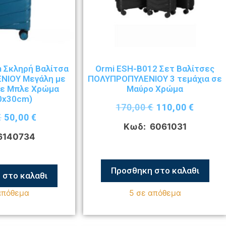
n Σκληρή Βαλίτσα
Ormi ESH-B012 Σετ Βαλίτσες
ΝΙΟΥ Μεγάλη με
ΠΟΛΥΠΡΟΠΥΛΕΝΙΟΥ 3 τεμάχια σε
σε Μπλε Χρώμα
Μαύρο Χρώμα
0x30cm)
170,00
€
110,00
€
€
50,00
€
Κωδ: 6061031
6140734
Προσθηκη στο καλαθι
 στο καλαθι
απόθεμα
5 σε απόθεμα