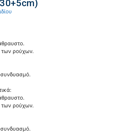
x30+5cm)
ιδίου
άθραυστο.
η των ρούχων.
 συνδυασμό.
ικά:
άθραυστο.
η των ρούχων.
 συνδυασμό.