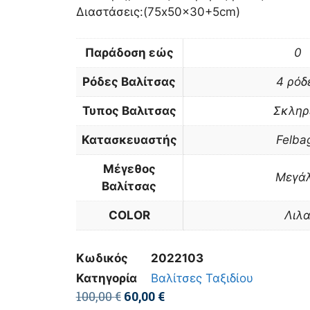
Διαστάσεις:(75x50x30+5cm)
Παράδοση εώς
0
Ρόδες Βαλίτσας
4 ρόδ
Τυπος Βαλιτσας
Σκληρ
Κατασκευαστής
Felba
Μέγεθος
Μεγά
Βαλίτσας
COLOR
Λιλ
Κωδικός
2022103
Κατηγορία
Βαλίτσες Ταξιδίου
100,00
€
60,00
€