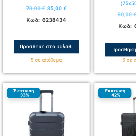
(75x5
70,00
€
35,00
€
80,00
Κωδ: 6238434
Κωδ: 
Προσθηκη στο καλαθι
Προσθηκη
5 σε απόθεμα
5 σε 
Έκπτωση
Έκπτωση
-33%
-42%