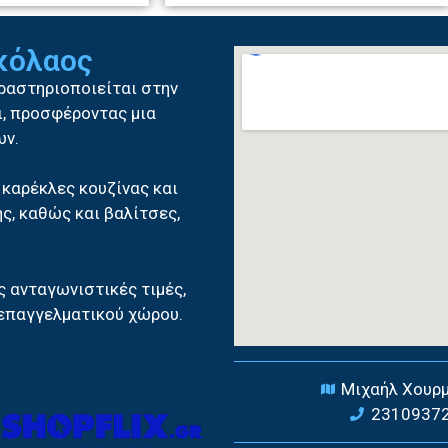
ικόλαος
δραστηριοποιείται στην
δι, προσφέροντας μια
ων.
 καρέκλες κουζίνας και
ς, καθώς και βαλίτσες,
ς ανταγωνιστικές τιμές,
 επαγγελματικού χώρου.
Μιχαήλ Χουρμ
23109372