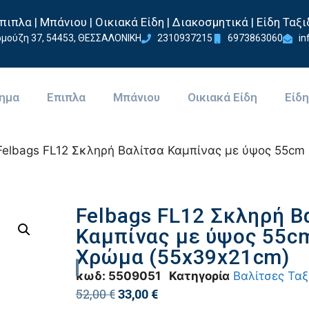
πιπλα | Μπάνιου | Οικιακά Είδη | Διακοσμητικά | Είδη Ταξι
μούζη 37, 54453, ΘΕΣΣΑΛΟΝΙΚΗ
2310937215
6973863060
in
ημα
Επιπλα
Μπάνιου
Οικιακά Είδη
Είδη
Felbags FL12 Σκληρή Βαλίτσα Καμπίνας με ύψος 55cm
Felbags FL12 Σκληρή Β
Καμπίνας με ύψος 55cm
Χρώμα (55x39x21cm)
κωδ:
5509051
Κατηγορία
Βαλίτσες Ταξ
52,00
€
33,00
€