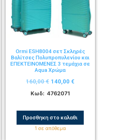
Ormi ESH8004 σετ Σκληρές
Βαλίτσες Πολυπροπυλενίου και
ΕΠΕΚΤΕΙΝΟΜΕΝΕΣ 3 τεμάχια σε
Aqua Χρώμα
160,00
€
140,00
€
Κωδ: 4762071
Προσθηκη στο καλαθι
1 σε απόθεμα