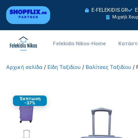
E-FELEKIDIS.GR
Ε
Μιχαήλ Χουρ
Felekidis Nikos-Home
Κατάστ
Αρχική σελίδα
/
Είδη Ταξιδίου
/
Βαλίτσες Ταξιδίου
/ 
Έκπτωση
-37%