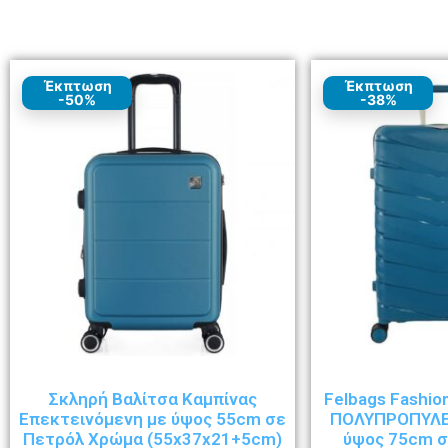
Έκπτωση
Έκπτωση
-50%
-38%
Σκληρή Βαλίτσα Καμπίνας
Felbags Fashio
Επεκτεινόμενη με ύψος 55cm σε
ΠΟΛΥΠΡΟΠΥΛΕ
Πετρόλ Χρώμα (55x37x21+5cm)
ύψος 75cm 