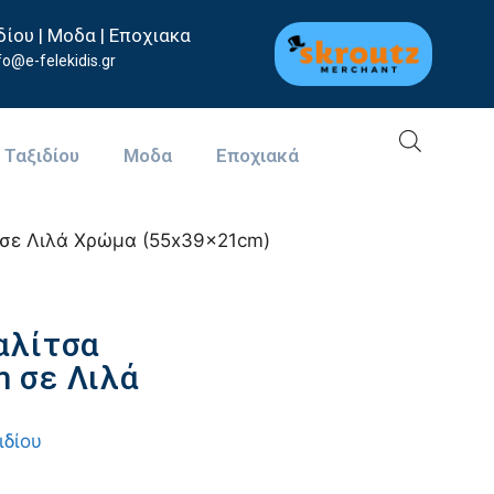
δίου | Μοδα | Εποχιακα
fo@e-felekidis.gr
 Ταξιδίου
Μοδα
Eποχιακά
 σε Λιλά Χρώμα (55x39x21cm)
αλίτσα
 σε Λιλά
ιδίου