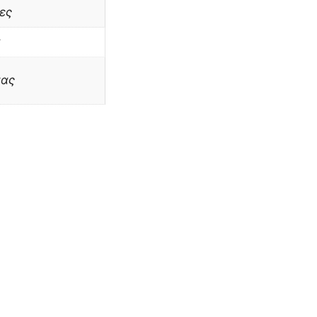
ες
α
νας