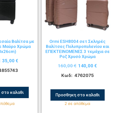
εσαία Βαλίτσα με
Ormi ESH8004 σετ Σκληρές
ε Μαύρο Χρώμα
Βαλίτσες Πολυπροπυλενίου και
8x26cm)
ΕΠΕΚΤΕΙΝΟΜΕΝΕΣ 3 τεμάχια σε
Ροζ Χρυσό Χρώμα
€
35,00
€
160,00
€
140,00
€
4855743
Κωδ: 4762075
 στο καλαθι
Προσθηκη στο καλαθι
απόθεμα
2 σε απόθεμα