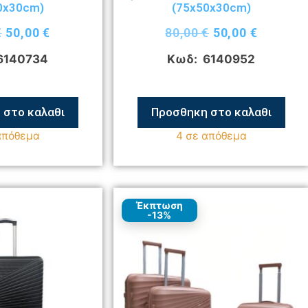
0x30cm)
(75x50x30cm)
€
50,00
€
80,00
€
50,00
€
6140734
Κωδ: 6140952
 στο καλαθι
Προσθηκη στο καλαθι
απόθεμα
4 σε απόθεμα
Έκπτωση
-13%