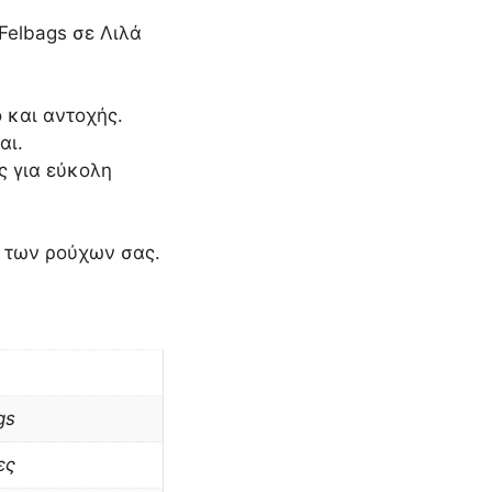
Felbags σε Λιλά
 και αντοχής.
αι.
ς για εύκολη
η των ρούχων σας.
gs
ες