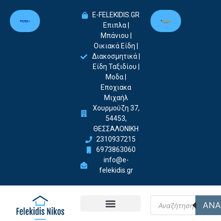
E-FELEKIDIS.GR
Επιπλα |
Μπάνιου |
Οικιακά Είδη |
Διακοσμητικά |
Είδη Ταξιδίου |
Μοδα |
Εποχιακα
Μιχαήλ
Χουρμούζη 37,
54453,
ΘΕΣΣΑΛΟΝΙΚΗ
2310937215
6973863060
info@e-
felekidis.gr
ΑΝΑ
Felekidis Nikos-Home