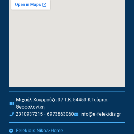
Μιχαήλ Χουρμούζη 37 Τ.Κ. 54453 Κ.Τούμπα
Θεσσαλονίκη
2310937215 - 6973863060
info@e-felekidis.gr
Felekidis Nikos-Home