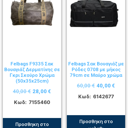
Felbags F9335 Σακ
Felbags Σακ Βουαγιάζ με
Βουαγιάζ Δερματίνης σε
Ρόδες 0708 με μήκος
Γκρι Σκούρο Χρώμα
79cm σε Μαύρο χρώμα
(50x35x25cm)
60,00
€
40,00
€
40,00
€
28,00
€
Κωδ: 6142677
Κωδ: 7155460
Προσθηκη στο
Προσθηκη στο