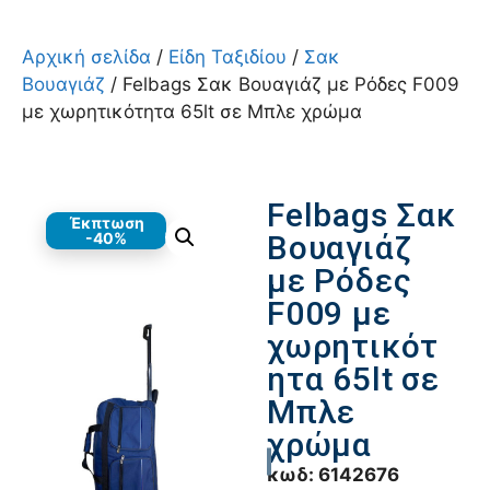
Αρχική σελίδα
/
Είδη Ταξιδίου
/
Σακ
Βουαγιάζ
/ Felbags Σακ Βουαγιάζ με Ρόδες F009
με χωρητικότητα 65lt σε Μπλε χρώμα
Felbags Σακ
Έκπτωση
-40%
Βουαγιάζ
με Ρόδες
F009 με
χωρητικότ
ητα 65lt σε
Μπλε
χρώμα
κωδ:
6142676