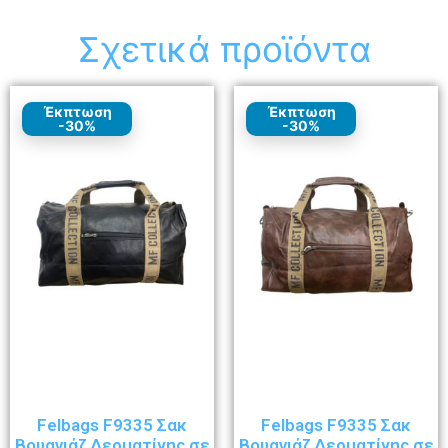
Σχετικά προϊόντα
Έκπτωση
Έκπτωση
-30%
-30%
Felbags F9335 Σακ
Felbags F9335 Σακ
Βουαγιάζ Δερματίνης σε
Βουαγιάζ Δερματίνης σε