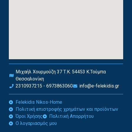
Μιχαήλ Χουρμούζη 37 Τ.Κ. 54453 Κ.Τούμπα
Θεσσαλονίκη
2310937215 - 6973863060
info@e-felekidis.gr
Felekidis Nikos-Home
Πολιτική επιστροφής χρημάτων και προϊόντων
Όροι Χρήσης
Πολιτική Απορρήτου
Ο λογαριασμός μου