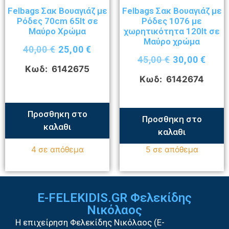
Felbags Σακ Βουαγιάζ με
Felbags Σακ Βουαγιάζ με
Ρόδες 70cm 65lt σε
Ρόδες 1076 με
Μαύρο Χρώμα
χωρητικότητα 120lt σε
Μαύρο χρώμα
40,00
€
25,00
€
45,00
€
30,00
€
Κωδ: 6142675
Κωδ: 6142674
Προσθηκη στο
Προσθηκη στο
καλαθι
καλαθι
4 σε απόθεμα
5 σε απόθεμα
E-FELEKIDIS.GR Φελεκίδης
Νικόλαος
Η επιχείρηση Φελεκίδης Νικόλαος (E-