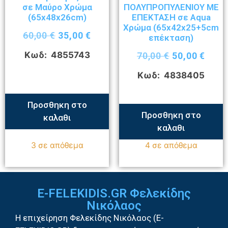
σε Μαύρο Χρώμα
ΠΟΛΥΠΡΟΠΥΛΕΝΙΟΥ ΜΕ
(65x48x26cm)
ΕΠΕΚΤΑΣΗ σε Aqua
Χρώμα (65x42x25+5cm
60,00
€
35,00
€
επέκταση)
Κωδ: 4855743
70,00
€
50,00
€
Κωδ: 4838405
Προσθηκη στο
Προσθηκη στο
καλαθι
καλαθι
3 σε απόθεμα
4 σε απόθεμα
E-FELEKIDIS.GR Φελεκίδης
Νικόλαος
Η επιχείρηση Φελεκίδης Νικόλαος (E-