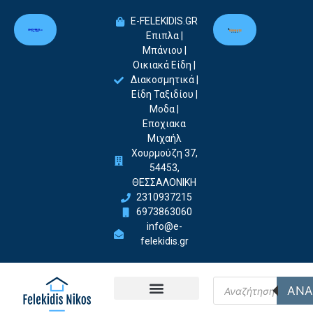
E-FELEKIDIS.GR
Επιπλα |
Μπάνιου |
Οικιακά Είδη |
Διακοσμητικά |
Είδη Ταξιδίου |
Μοδα |
Εποχιακα
Μιχαήλ
Χουρμούζη 37,
54453,
ΘΕΣΣΑΛΟΝΙΚΗ
2310937215
6973863060
info@e-
felekidis.gr
ΑΝΑ
Felekidis Nikos-Home