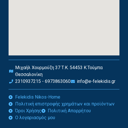
Μιχαήλ Χουρμούζη 37 Τ.Κ. 54453 Κ.Τούμπα
Θεσσαλονίκη
2310937215 - 6973863060
info@e-felekidis.gr
Felekidis Nikos-Home
Πολιτική επιστροφής χρημάτων και προϊόντων
Όροι Χρήσης
Πολιτική Απορρήτου
Ο λογαριασμός μου