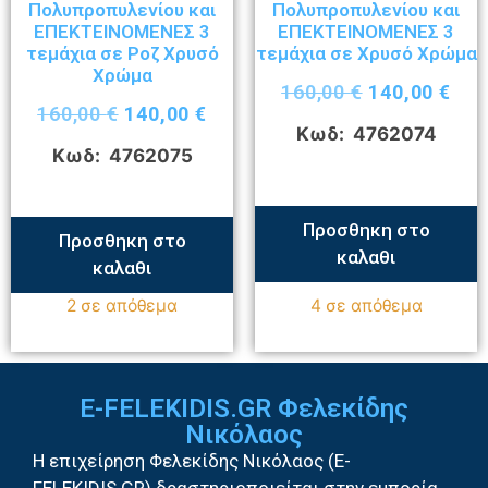
Πολυπροπυλενίου και
Πολυπροπυλενίου και
ΕΠΕΚΤΕΙΝΟΜΕΝΕΣ 3
ΕΠΕΚΤΕΙΝΟΜΕΝΕΣ 3
τεμάχια σε Ροζ Χρυσό
τεμάχια σε Χρυσό Χρώμα
Χρώμα
160,00
€
140,00
€
160,00
€
140,00
€
Κωδ: 4762074
Κωδ: 4762075
Προσθηκη στο
Προσθηκη στο
καλαθι
καλαθι
2 σε απόθεμα
4 σε απόθεμα
E-FELEKIDIS.GR Φελεκίδης
Νικόλαος
Η επιχείρηση Φελεκίδης Νικόλαος (E-