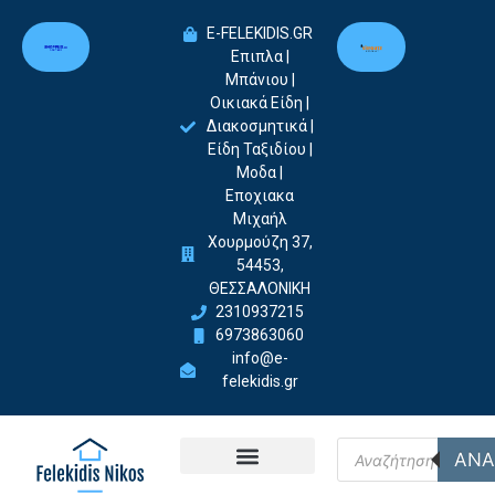
E-FELEKIDIS.GR
Επιπλα |
Μπάνιου |
Οικιακά Είδη |
Διακοσμητικά |
Είδη Ταξιδίου |
Μοδα |
Εποχιακα
Μιχαήλ
Χουρμούζη 37,
54453,
ΘΕΣΣΑΛΟΝΙΚΗ
2310937215
6973863060
info@e-
felekidis.gr
ΑΝΑ
Felekidis Nikos-Home