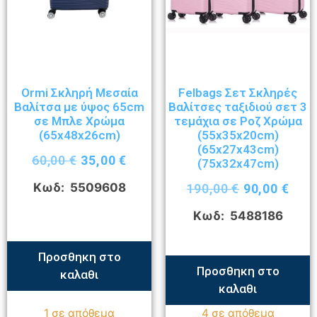
Ormi Σκληρή Μεσαία
Felbags Σετ Σκληρές
Βαλίτσα με ύψος 65cm
Βαλίτσες ταξιδιού σετ 3
σε Μπλε Χρώμα
τεμάχια σε Ροζ Χρώμα
(65x48x26cm)
(55x35x20cm)
(65x27x43cm)
60,00
€
35,00
€
(75x32x47cm)
Κωδ: 5509608
190,00
€
90,00
€
Κωδ: 5488186
Προσθηκη στο
Προσθηκη στο
καλαθι
καλαθι
1 σε απόθεμα
4 σε απόθεμα