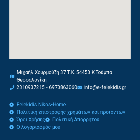
Μιχαήλ Χουρμούζη 37 Τ.Κ. 54453 Κ.Τούμπα
Θεσσαλονίκη
2310937215 - 6973863060
info@e-felekidis.gr
Felekidis Nikos-Home
Πολιτική επιστροφής χρημάτων και προϊόντων
Όροι Χρήσης
Πολιτική Απορρήτου
Ο λογαριασμός μου