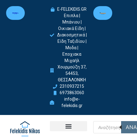
E-FELEKIDIS.GR
Επιπλα |
Μπάνιου |
Οικιακά Είδη |
Διακοσμητικά |
Είδη Ταξιδίου |
Μοδα |
Εποχιακα
Μιχαήλ
Χουρμούζη 37,
54453,
ΘΕΣΣΑΛΟΝΙΚΗ
2310937215
6973863060
info@e-
felekidis.gr
ΑΝΑ
Felekidis Nikos-Home