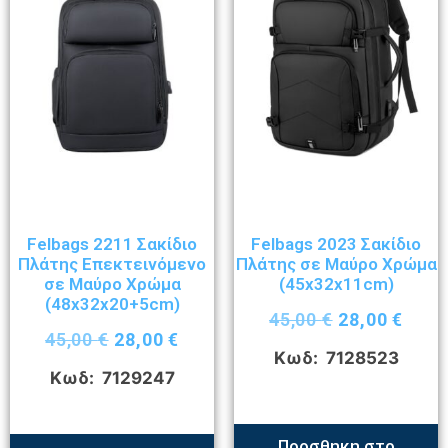
Felbags 2211 Σακίδιο
Felbags 2023 Σακίδιο
Πλάτης Επεκτεινόμενο
Πλάτης σε Μαύρο Χρώμα
σε Μαύρο Χρώμα
(45x32x11cm)
(48x32x20+5cm)
45,00
€
28,00
€
45,00
€
28,00
€
Κωδ: 7128523
Κωδ: 7129247
Προσθηκη στο