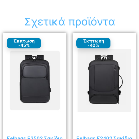
Σχετικά προϊόντα
Έκπτωση
Έκπτωση
-45%
-40%
Felbags F2502 Σακίδιο
Felbags F2402 Σακίδιο