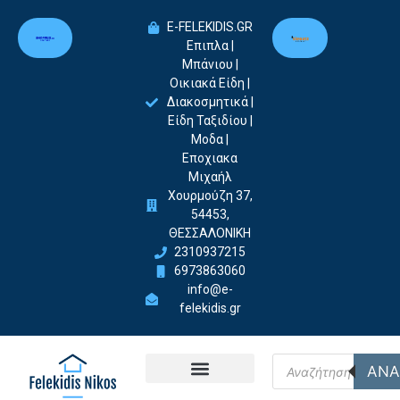
E-FELEKIDIS.GR
Επιπλα |
Μπάνιου |
Οικιακά Είδη |
Διακοσμητικά |
Είδη Ταξιδίου |
Μοδα |
Εποχιακα
Μιχαήλ
Χουρμούζη 37,
54453,
ΘΕΣΣΑΛΟΝΙΚΗ
2310937215
6973863060
info@e-
felekidis.gr
ΑΝΑ
Felekidis Nikos-Home