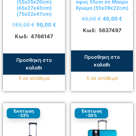
(55x35x20cm)
ύψος 55cm σε Μαύρο
(65x27x43cm)
Χρώμα (55x38x22cm)
(75x32x47cm)
60,00
€
40,00
€
185,00
€
90,00
€
Κωδ: 5637497
Κωδ: 4766147
Προσθηκη στο
Προσθηκη στο
καλαθι
καλαθι
5 σε απόθεμα
5 σε απόθεμα
Έκπτωση
Έκπτωση
-33%
-30%