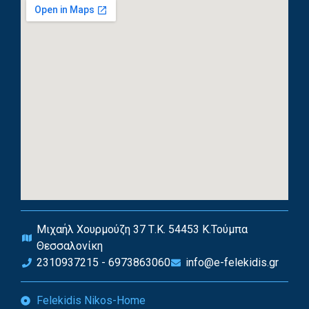
Μιχαήλ Χουρμούζη 37 Τ.Κ. 54453 Κ.Τούμπα
Θεσσαλονίκη
2310937215 - 6973863060
info@e-felekidis.gr
Felekidis Nikos-Home