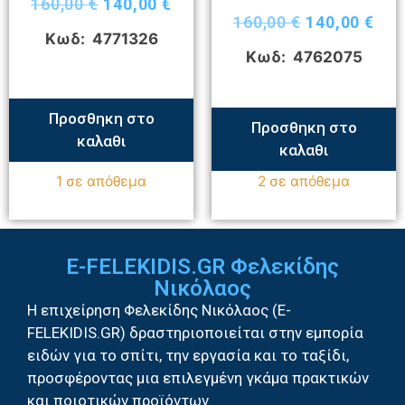
160,00
€
140,00
€
160,00
€
140,00
€
Κωδ: 4771326
Κωδ: 4762075
Προσθηκη στο
Προσθηκη στο
καλαθι
καλαθι
1 σε απόθεμα
2 σε απόθεμα
E-FELEKIDIS.GR Φελεκίδης
Νικόλαος
Η επιχείρηση Φελεκίδης Νικόλαος (E-
FELEKIDIS.GR) δραστηριοποιείται στην εμπορία
ειδών για το σπίτι, την εργασία και το ταξίδι,
προσφέροντας μια επιλεγμένη γκάμα πρακτικών
και ποιοτικών προϊόντων.