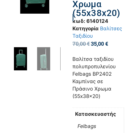
Χρωμα
(55x38x20)
κωδ:
6140124
Κατηγορία
Βαλίτσες
Ταξιδίου
70,00
€
35,00
€
Βαλίτσα ταξιδίου
πολυπροπυλενίου
Felbags BP2402
Καμπίνας σε
Πράσινο Χρωμα
(55x38x20)
Κατασκευαστής
Felbags