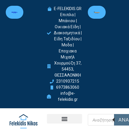
E-FELEKIDIS.GR
Επιπλα |
Μπάνιου |
Οικιακά Είδη |
Διακοσμητικά |
Είδη Ταξιδίου |
Μοδα |
Εποχιακα
Μιχαήλ
Χουρμούζη 37,
54453,
ΘΕΣΣΑΛΟΝΙΚΗ
2310937215
6973863060
info@e-
felekidis.gr
ΑΝΑ
Felekidis Nikos-Home