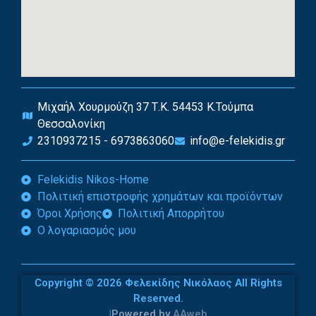
Μιχαήλ Χουρμούζη 37 Τ.Κ. 54453 Κ.Τούμπα
Θεσσαλονίκη
2310937215 - 6973863060
info@e-felekidis.gr
Felekidis Nikos-Home
Πολιτική επιστροφής χρημάτων και προϊόντων
Όροι Χρήσης
Πολιτική Απορρήτου
Ο λογαριασμός μου
Copyright © 2026 Φελεκίδης Νικόλαος All Rights
Reserved.
|
Powered by
AAweb